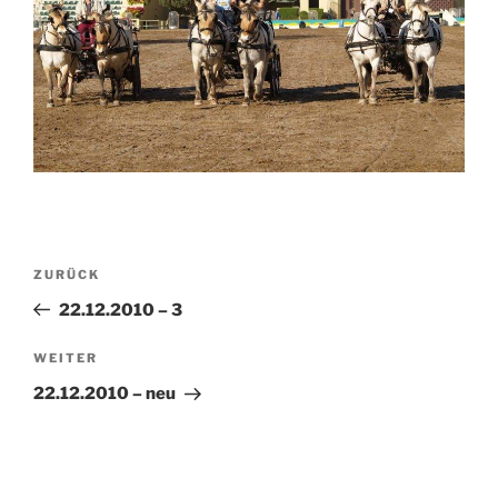
Beitragsnavigation
Vorheriger
ZURÜCK
Beitrag
22.12.2010 – 3
Nächster
WEITER
Beitrag
22.12.2010 – neu