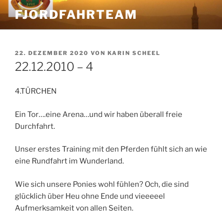
Zum
FJORDFAHRTEAM
Inhalt
springen
VERÖFFENTLICHT
22. DEZEMBER 2020
VON
KARIN SCHEEL
AM
22.12.2010 – 4
4.TÜRCHEN
Ein Tor….eine Arena…und wir haben überall freie
Durchfahrt.
Unser erstes Training mit den Pferden fühlt sich an wie
eine Rundfahrt im Wunderland.
Wie sich unsere Ponies wohl fühlen? Och, die sind
glücklich über Heu ohne Ende und vieeeeel
Aufmerksamkeit von allen Seiten.