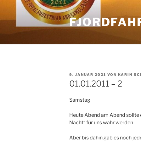
Zum
Inhalt
FJORDFAH
springen
VERÖFFENTLICHT
9. JANUAR 2021
VON
KARIN SC
AM
01.01.2011 – 2
Samstag
Heute Abend am Abend sollte 
Nacht“ für uns wahr werden.
Aber bis dahin gab es noch jed